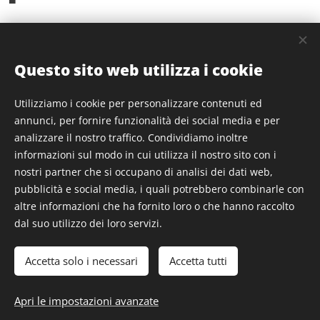
Ho.Re.Ca
Questo sito web utilizza i cookie
Siamo attivi su molteplici canali di distribuzione!
Utilizziamo i cookie per personalizzare contenuti ed
Diversi canali, identica qualità!
annunci, per fornire funzionalità dei social media e per
Con la nostra ampia gamma di prodotti, possiamo
analizzare il nostro traffico. Condividiamo inoltre
offrire soluzioni pensate su misura sia per il canale
informazioni sul modo in cui utilizza il nostro sito con i
nostri partner che si occupano di analisi dei dati web,
Ho.Re.Ca, sia per la GDO rispondendo, in questo
pubblicità e social media, i quali potrebbero combinarle con
modo, alle richieste di differenti tipologie di
altre informazioni che ha fornito loro o che hanno raccolto
clientela.
dal suo utilizzo dei loro servizi.
Accetta solo i necessari
Accetta tutti
Gelateria da Bepi
Apri le impostazioni avanzate
Cookies