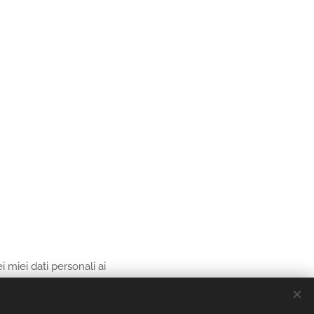
i miei dati personali ai
 679/2016. Dichiaro di
ondizioni generali della